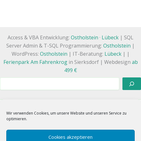
Access & VBA Entwicklung:
Ostholstein
·
Lübeck
| SQL
Server Admin & T-SQL Programmierung:
Ostholstein
|
WordPress:
Ostholstein
| IT-Beratung:
Lübeck
| |
Ferienpark Am Fahrenkrog
in Sierksdorf | Webdesign
ab
499 €
Suchen
Wir verwenden Cookies, um unsere Website und unseren Service zu
WhatsApp
Linkedin
E-Mail
optimieren.
Google
X
Instagram
Facebook
TikTok
Xing
RSS
Cookies akzeptieren