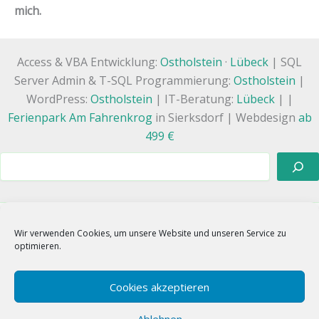
mich.
Access & VBA Entwicklung:
Ostholstein
·
Lübeck
| SQL
Server Admin & T-SQL Programmierung:
Ostholstein
|
WordPress:
Ostholstein
| IT-Beratung:
Lübeck
| |
Ferienpark Am Fahrenkrog
in Sierksdorf | Webdesign
ab
499 €
Suchen
Wir verwenden Cookies, um unsere Website und unseren Service zu
WhatsApp
Linkedin
E-Mail
optimieren.
Google
X
Instagram
Facebook
TikTok
Xing
RSS
Cookies akzeptieren
Ablehnen