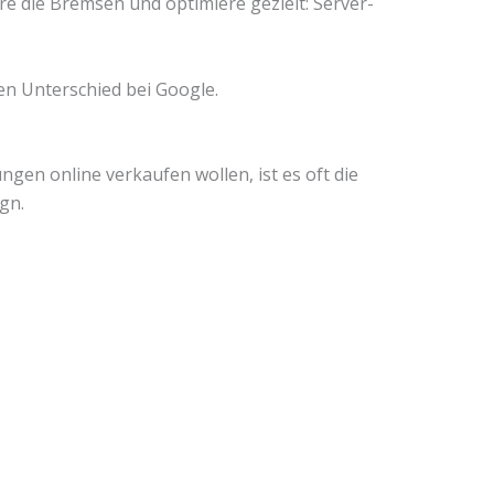
re die Bremsen und optimiere gezielt: Server-
en Unterschied bei Google.
en online verkaufen wollen, ist es oft die
gn.