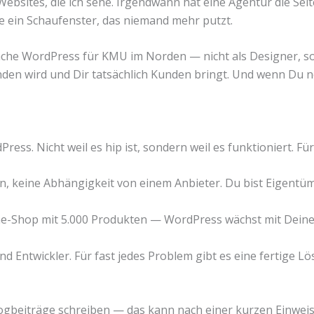
bsites, die ich sehe. Irgendwann hat eine Agentur die Seit
wie ein Schaufenster, das niemand mehr putzt.
mache WordPress für KMU im Norden — nicht als Designer, so
unden wird und Dir tatsächlich Kunden bringt. Und wenn Du n
ress. Nicht weil es hip ist, sondern weil es funktioniert. 
, keine Abhängigkeit von einem Anbieter. Du bist Eigentüme
ne-Shop mit 5.000 Produkten — WordPress wächst mit Dein
 Entwickler. Für fast jedes Problem gibt es eine fertige L
logbeiträge schreiben — das kann nach einer kurzen Einwe