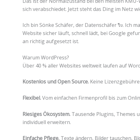
Das ist der Normalzustand bei den meisten KMU-We
sich verabschiedet. Jetzt steht das Ding im Netz 
Ich bin Sönke Schäfer, der Datenschäfer 🐑. Ich 
Website sicher läuft, schnell lädt, bei Google gef
an richtig aufgesetzt ist.
Warum WordPress?
Über 40 % aller Websites weltweit laufen auf WordP
Kostenlos und Open Source.
Keine Lizenzgebühren
Flexibel.
Vom einfachen Firmenprofil bis zum Onli
Riesiges Ökosystem.
Tausende Plugins, Themes und
individuell erweitern.
Einfache Pflege.
Texte ändern, Bilder tauschen, B