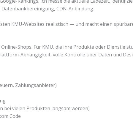
ogle-Rankings. Ich messe die aktuelle Ladezeit, identifizie
g, Datenbankbereinigung, CDN-Anbindung.
 meisten KMU-Websites realistisch — und macht einen spürbar
line-Shops. Für KMU, die ihre Produkte oder Dienstleistung
lattform-Abhängigkeit, volle Kontrolle über Daten und Desi
teuern, Zahlungsanbieter)
ung
bei vielen Produkten langsam werden)
stom Code