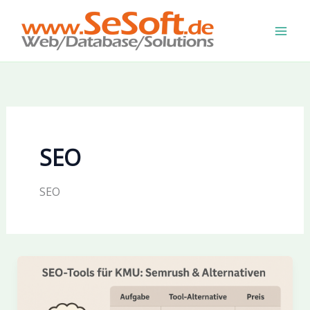
Zum
Inhalt
springen
SEO
SEO