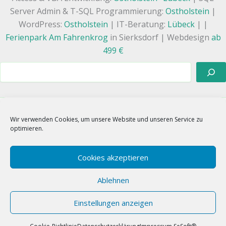
Server Admin & T-SQL Programmierung:
Ostholstein
|
WordPress:
Ostholstein
| IT-Beratung:
Lübeck
| |
Ferienpark Am Fahrenkrog
in Sierksdorf | Webdesign
ab
499 €
Suchen
Wir verwenden Cookies, um unsere Website und unseren Service zu
WhatsApp
Linkedin
E-Mail
optimieren.
Google
X
Instagram
Facebook
TikTok
Xing
RSS
Cookies akzeptieren
Ablehnen
Einstellungen anzeigen
🧡
Ostholstein | Copyright © 2026 SeSoft® GmbH
Web/Database/Solutions