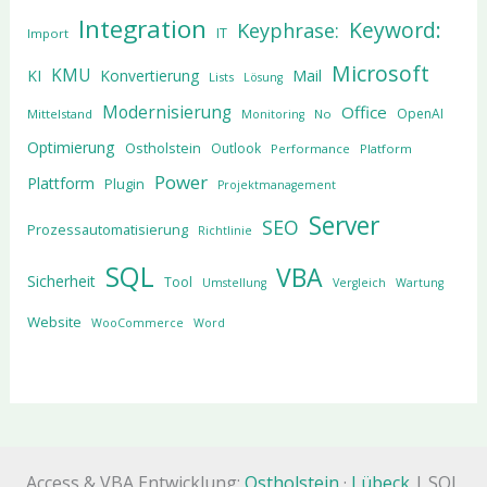
Integration
Keyword:
Keyphrase:
IT
Import
Microsoft
KMU
KI
Konvertierung
Mail
Lists
Lösung
Modernisierung
Office
OpenAI
Mittelstand
No
Monitoring
Optimierung
Ostholstein
Outlook
Performance
Platform
Power
Plattform
Plugin
Projektmanagement
Server
SEO
Prozessautomatisierung
Richtlinie
SQL
VBA
Sicherheit
Tool
Umstellung
Vergleich
Wartung
Website
WooCommerce
Word
Access & VBA Entwicklung:
Ostholstein
·
Lübeck
| SQL