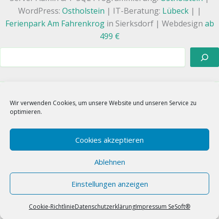
WordPress:
Ostholstein
| IT-Beratung:
Lübeck
| |
Ferienpark Am Fahrenkrog
in Sierksdorf | Webdesign
ab
499 €
Suchen
Wir verwenden Cookies, um unsere Website und unseren Service zu
WhatsApp
Linkedin
E-Mail
optimieren.
Google
X
Instagram
Facebook
TikTok
Xing
RSS
Cookies akzeptieren
Ablehnen
Einstellungen anzeigen
🧡
Ostholstein | Copyright © 2026 SeSoft® GmbH
Web/Database/Solutions
Cookie-Richtlinie
Datenschutzerklärung
Impressum SeSoft®