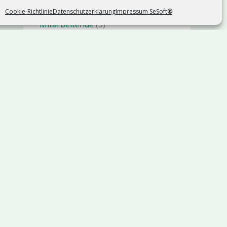
Migration
(19)
Cookie-Richtlinie
Datenschutzerklärung
Impressum SeSoft®
Mitarbeitende
(5)
Schleswig-Holstein
(16)
Website Tipps
(24)
WordPress
(26)
SEO
(9)
Access
AI
64
365
2025
ACCDB
Anbindung
API
Automate
k
TikTok
Xing
RSS
Automatisierung
Automation
Azure