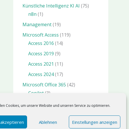
Künstliche Intelligenz KI AI
(75)
n8n
(1)
Management
(19)
Microsoft Access
(119)
Access 2016
(14)
Access 2019
(9)
Access 2021
(11)
Access 2024
(17)
Microsoft Office 365
(42)
Copilot
(3)
Microsoft Power Platform
(19)
en Cookies, um unsere Website und unseren Service zu optimieren.
Microsoft SQL Server
(36)
SQl Server 2025
(5)
 akzeptieren
Ablehnen
Einstellungen anzeigen