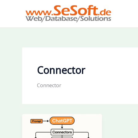
Zum
Inhalt
springen
Connector
Connector