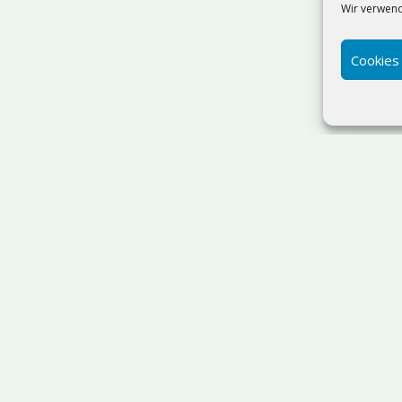
Wir verwend
Cookies
Suchen
SQL Server Admin & T-SQL
Ostholstein
| IT-Beratung:
sdorf | Webdesign
ab 499 €