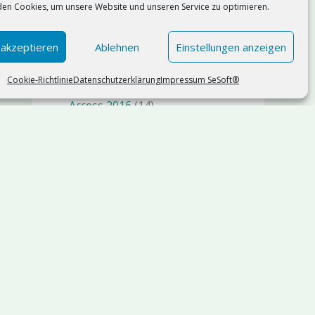
en Cookies, um unsere Website und unseren Service zu optimieren.
Künstliche Intelligenz KI AI
(75)
n8n
(1)
 akzeptieren
Ablehnen
Einstellungen anzeigen
Management
(19)
Cookie-Richtlinie
Datenschutzerklärung
Impressum SeSoft®
Microsoft Access
(119)
Access 2016
(14)
Access 2019
(9)
Access 2021
(11)
Access 2024
(17)
Microsoft Office 365
(42)
Copilot
(3)
Microsoft Power Platform
(19)
Microsoft SQL Server
(36)
SQl Server 2025
(5)