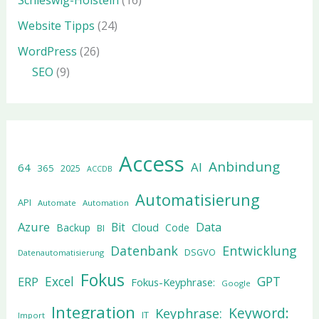
Schleswig-Holstein
(16)
Website Tipps
(24)
WordPress
(26)
SEO
(9)
Access
Anbindung
AI
64
365
2025
ACCDB
Automatisierung
API
Automate
Automation
Azure
Data
Bit
Cloud
Backup
Code
BI
Datenbank
Entwicklung
DSGVO
Datenautomatisierung
Fokus
Excel
GPT
ERP
Fokus-Keyphrase:
Google
Integration
Keyword:
Keyphrase:
IT
Import