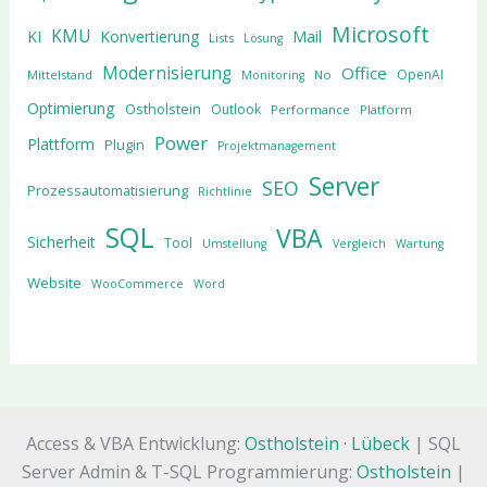
Microsoft
KMU
KI
Konvertierung
Mail
Lists
Lösung
Modernisierung
Office
OpenAI
Mittelstand
No
Monitoring
Optimierung
Ostholstein
Outlook
Performance
Platform
Power
Plattform
Plugin
Projektmanagement
Server
SEO
Prozessautomatisierung
Richtlinie
SQL
VBA
Sicherheit
Tool
Umstellung
Vergleich
Wartung
Website
WooCommerce
Word
Access & VBA Entwicklung:
Ostholstein
·
Lübeck
| SQL
Server Admin & T-SQL Programmierung:
Ostholstein
|