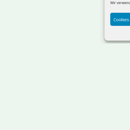
Wir verwend
Cookies
Suchen
SQL Server Admin & T-SQL
Ostholstein
| IT-Beratung:
sdorf | Webdesign
ab 499 €