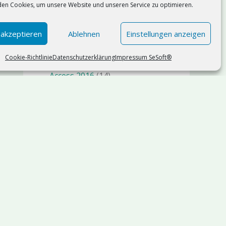
en Cookies, um unsere Website und unseren Service zu optimieren.
Künstliche Intelligenz KI AI
(75)
n8n
(1)
 akzeptieren
Ablehnen
Einstellungen anzeigen
Management
(19)
Cookie-Richtlinie
Datenschutzerklärung
Impressum SeSoft®
Microsoft Access
(119)
Access 2016
(14)
Access 2019
(9)
Access 2021
(11)
Access 2024
(17)
Microsoft Office 365
(42)
Copilot
(3)
Microsoft Power Platform
(19)
Microsoft SQL Server
(36)
SQl Server 2025
(5)