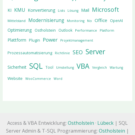
Microsoft
KMU
KI
Konvertierung
Mail
Lists
Lösung
Modernisierung
Office
OpenAI
Mittelstand
No
Monitoring
Optimierung
Ostholstein
Outlook
Performance
Platform
Power
Plattform
Plugin
Projektmanagement
Server
SEO
Prozessautomatisierung
Richtlinie
SQL
VBA
Sicherheit
Tool
Umstellung
Vergleich
Wartung
Website
WooCommerce
Word
Access & VBA Entwicklung:
Ostholstein
·
Lübeck
| SQL
Server Admin & T-SQL Programmierung:
Ostholstein
|