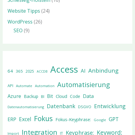
Schleswig-Holstein
(16)
Website Tipps
(24)
WordPress
(26)
SEO
(9)
Access
Anbindung
AI
64
365
2025
ACCDB
Automatisierung
API
Automate
Automation
Azure
Data
Bit
Cloud
Backup
Code
BI
Datenbank
Entwicklung
DSGVO
Datenautomatisierung
Fokus
Excel
GPT
ERP
Fokus-Keyphrase:
Google
Integration
Keyword:
Keyphrase:
IT
Import