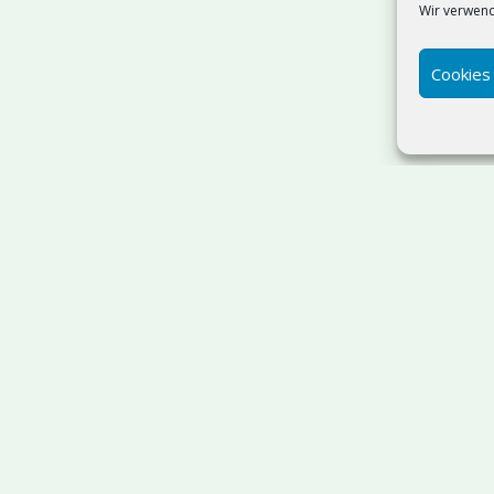
Wir verwend
Cookies
Suchen
SQL Server Admin & T-SQL
Ostholstein
| IT-Beratung:
sdorf | Webdesign
ab 499 €