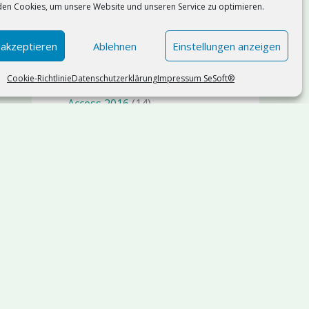
en Cookies, um unsere Website und unseren Service zu optimieren.
Künstliche Intelligenz KI AI
(75)
n8n
(1)
 akzeptieren
Ablehnen
Einstellungen anzeigen
Management
(19)
Cookie-Richtlinie
Datenschutzerklärung
Impressum SeSoft®
Microsoft Access
(119)
Access 2016
(14)
Access 2019
(9)
Access 2021
(11)
Access 2024
(17)
Microsoft Office 365
(42)
Copilot
(3)
Microsoft Power Platform
(19)
Microsoft SQL Server
(36)
SQl Server 2025
(5)