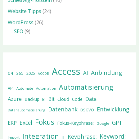
Schleswig-Holstein
(16)
Website Tipps
(24)
WordPress
(26)
SEO
(9)
Access
Anbindung
AI
64
365
2025
ACCDB
Automatisierung
API
Automate
Automation
Azure
Data
Bit
Cloud
Backup
Code
BI
Datenbank
Entwicklung
DSGVO
Datenautomatisierung
Fokus
Excel
GPT
ERP
Fokus-Keyphrase:
Google
Integration
Keyword:
Keyphrase:
IT
Import