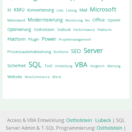
Microsoft
KMU
KI
Konvertierung
Mail
Lists
Lösung
Modernisierung
Office
OpenAI
Mittelstand
No
Monitoring
Optimierung
Ostholstein
Outlook
Performance
Platform
Power
Plattform
Plugin
Projektmanagement
Server
SEO
Prozessautomatisierung
Richtlinie
SQL
VBA
Sicherheit
Tool
Umstellung
Vergleich
Wartung
Website
WooCommerce
Word
Access & VBA Entwicklung:
Ostholstein
·
Lübeck
| SQL
Server Admin & T-SQL Programmierung:
Ostholstein
|