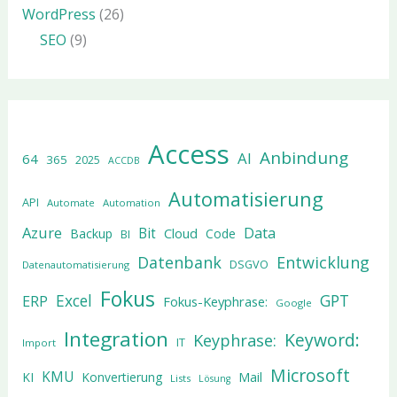
WordPress
(26)
SEO
(9)
Access
Anbindung
AI
64
365
2025
ACCDB
Automatisierung
API
Automate
Automation
Azure
Data
Bit
Cloud
Backup
Code
BI
Datenbank
Entwicklung
DSGVO
Datenautomatisierung
Fokus
Excel
GPT
ERP
Fokus-Keyphrase:
Google
Integration
Keyword:
Keyphrase:
IT
Import
Microsoft
KMU
KI
Konvertierung
Mail
Lists
Lösung