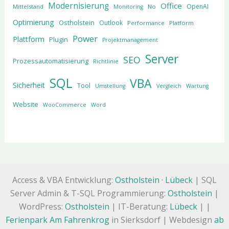
Modernisierung
Office
OpenAI
Mittelstand
No
Monitoring
Optimierung
Ostholstein
Outlook
Performance
Platform
Power
Plattform
Plugin
Projektmanagement
Server
SEO
Prozessautomatisierung
Richtlinie
SQL
VBA
Sicherheit
Tool
Umstellung
Vergleich
Wartung
Website
WooCommerce
Word
Access & VBA Entwicklung:
Ostholstein
·
Lübeck
| SQL
Server Admin & T-SQL Programmierung:
Ostholstein
|
WordPress:
Ostholstein
| IT-Beratung:
Lübeck
| |
Ferienpark Am Fahrenkrog
in Sierksdorf | Webdesign
ab