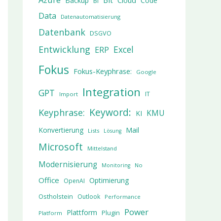
Bit
Cloud
Backup
Code
BI
Data
Datenautomatisierung
Datenbank
DSGVO
Entwicklung
Excel
ERP
Fokus
Fokus-Keyphrase:
Google
Integration
GPT
IT
Import
Keyword:
Keyphrase:
KMU
KI
Konvertierung
Mail
Lists
Lösung
Microsoft
Mittelstand
Modernisierung
No
Monitoring
Office
Optimierung
OpenAI
Ostholstein
Outlook
Performance
Power
Plattform
Plugin
Platform