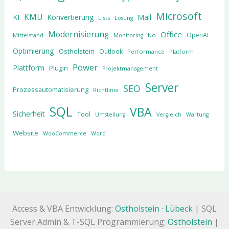
Microsoft
KMU
KI
Konvertierung
Mail
Lists
Lösung
Modernisierung
Office
OpenAI
Mittelstand
No
Monitoring
Optimierung
Ostholstein
Outlook
Performance
Platform
Power
Plattform
Plugin
Projektmanagement
Server
SEO
Prozessautomatisierung
Richtlinie
SQL
VBA
Sicherheit
Tool
Umstellung
Vergleich
Wartung
Website
WooCommerce
Word
Access & VBA Entwicklung:
Ostholstein
·
Lübeck
| SQL
Server Admin & T-SQL Programmierung:
Ostholstein
|