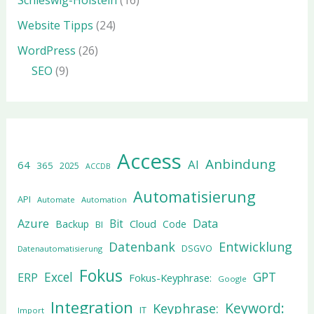
Schleswig-Holstein
(16)
Website Tipps
(24)
WordPress
(26)
SEO
(9)
Access
Anbindung
AI
64
365
2025
ACCDB
Automatisierung
API
Automate
Automation
Azure
Data
Bit
Cloud
Backup
Code
BI
Datenbank
Entwicklung
DSGVO
Datenautomatisierung
Fokus
Excel
GPT
ERP
Fokus-Keyphrase:
Google
Integration
Keyword:
Keyphrase:
IT
Import