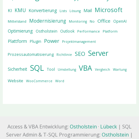
Microsoft
KMU
KI
Konvertierung
Mail
Lists
Lösung
Modernisierung
Office
OpenAI
Mittelstand
No
Monitoring
Optimierung
Ostholstein
Outlook
Performance
Platform
Power
Plattform
Plugin
Projektmanagement
Server
SEO
Prozessautomatisierung
Richtlinie
SQL
VBA
Sicherheit
Tool
Umstellung
Vergleich
Wartung
Website
WooCommerce
Word
Access & VBA Entwicklung:
Ostholstein
·
Lübeck
| SQL
Server Admin & T-SQL Programmierung:
Ostholstein
|