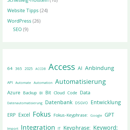
Schleswig-Holstein
(16)
Website Tipps
(24)
WordPress
(26)
SEO
(9)
Access
Anbindung
AI
64
365
2025
ACCDB
Automatisierung
API
Automate
Automation
Azure
Data
Bit
Cloud
Backup
Code
BI
Datenbank
Entwicklung
DSGVO
Datenautomatisierung
Fokus
Excel
GPT
ERP
Fokus-Keyphrase:
Google
Integration
Keyword:
Keyphrase:
IT
Import