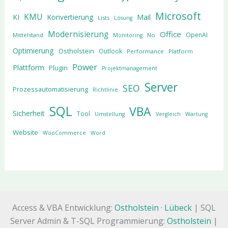
Microsoft
KMU
KI
Konvertierung
Mail
Lists
Lösung
Modernisierung
Office
OpenAI
Mittelstand
No
Monitoring
Optimierung
Ostholstein
Outlook
Performance
Platform
Power
Plattform
Plugin
Projektmanagement
Server
SEO
Prozessautomatisierung
Richtlinie
SQL
VBA
Sicherheit
Tool
Umstellung
Vergleich
Wartung
Website
WooCommerce
Word
Access & VBA Entwicklung:
Ostholstein
·
Lübeck
| SQL
Server Admin & T-SQL Programmierung:
Ostholstein
|