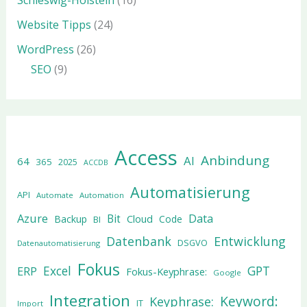
Schleswig-Holstein
(16)
Website Tipps
(24)
WordPress
(26)
SEO
(9)
Access
Anbindung
AI
64
365
2025
ACCDB
Automatisierung
API
Automate
Automation
Azure
Data
Bit
Cloud
Backup
Code
BI
Datenbank
Entwicklung
DSGVO
Datenautomatisierung
Fokus
Excel
GPT
ERP
Fokus-Keyphrase:
Google
Integration
Keyword:
Keyphrase:
IT
Import