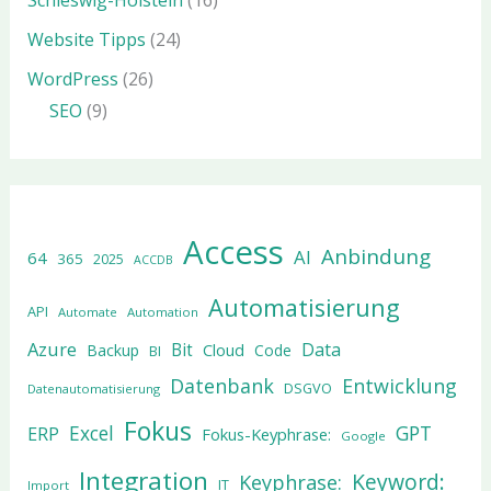
Schleswig-Holstein
(16)
Website Tipps
(24)
WordPress
(26)
SEO
(9)
Access
Anbindung
AI
64
365
2025
ACCDB
Automatisierung
API
Automate
Automation
Azure
Data
Bit
Cloud
Backup
Code
BI
Datenbank
Entwicklung
DSGVO
Datenautomatisierung
Fokus
Excel
GPT
ERP
Fokus-Keyphrase:
Google
Integration
Keyword:
Keyphrase:
IT
Import