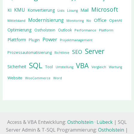
Microsoft
KMU
KI
Konvertierung
Mail
Lists
Lösung
Modernisierung
Office
OpenAI
Mittelstand
No
Monitoring
Optimierung
Ostholstein
Outlook
Performance
Platform
Power
Plattform
Plugin
Projektmanagement
Server
SEO
Prozessautomatisierung
Richtlinie
SQL
VBA
Sicherheit
Tool
Umstellung
Vergleich
Wartung
Website
WooCommerce
Word
Access & VBA Entwicklung:
Ostholstein
·
Lübeck
| SQL
Server Admin & T-SQL Programmierung:
Ostholstein
|