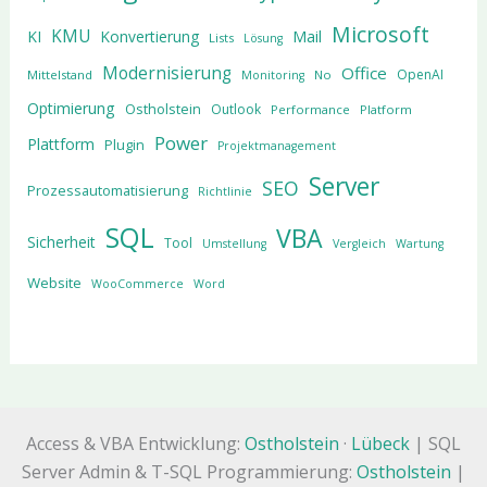
Microsoft
KMU
KI
Konvertierung
Mail
Lists
Lösung
Modernisierung
Office
OpenAI
Mittelstand
No
Monitoring
Optimierung
Ostholstein
Outlook
Performance
Platform
Power
Plattform
Plugin
Projektmanagement
Server
SEO
Prozessautomatisierung
Richtlinie
SQL
VBA
Sicherheit
Tool
Umstellung
Vergleich
Wartung
Website
WooCommerce
Word
Access & VBA Entwicklung:
Ostholstein
·
Lübeck
| SQL
Server Admin & T-SQL Programmierung:
Ostholstein
|