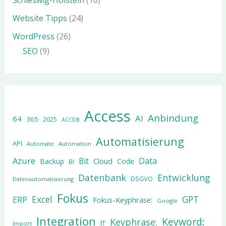
Schleswig-Holstein
(16)
Website Tipps
(24)
WordPress
(26)
SEO
(9)
Access
Anbindung
AI
64
365
2025
ACCDB
Automatisierung
API
Automate
Automation
Azure
Data
Bit
Cloud
Backup
Code
BI
Datenbank
Entwicklung
DSGVO
Datenautomatisierung
Fokus
Excel
GPT
ERP
Fokus-Keyphrase:
Google
Integration
Keyword:
Keyphrase:
IT
Import