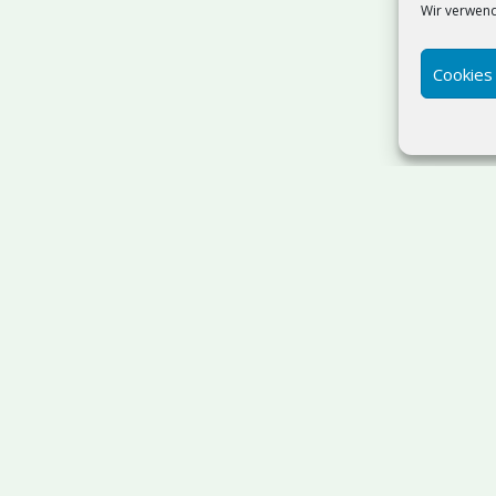
Wir verwend
Cookies
Suchen
SQL Server Admin & T-SQL
Ostholstein
| IT-Beratung:
sdorf | Webdesign
ab 499 €