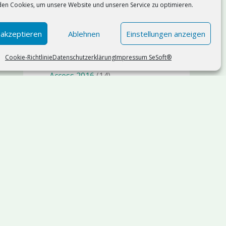
en Cookies, um unsere Website und unseren Service zu optimieren.
Künstliche Intelligenz KI AI
(75)
n8n
(1)
 akzeptieren
Ablehnen
Einstellungen anzeigen
Management
(19)
Cookie-Richtlinie
Datenschutzerklärung
Impressum SeSoft®
Microsoft Access
(119)
Access 2016
(14)
Access 2019
(9)
Access 2021
(11)
Access 2024
(17)
Microsoft Office 365
(42)
Copilot
(3)
Microsoft Power Platform
(19)
Microsoft SQL Server
(36)
SQl Server 2025
(5)