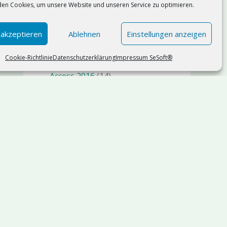
en Cookies, um unsere Website und unseren Service zu optimieren.
Künstliche Intelligenz KI AI
(75)
n8n
(1)
 akzeptieren
Ablehnen
Einstellungen anzeigen
Management
(19)
Cookie-Richtlinie
Datenschutzerklärung
Impressum SeSoft®
Microsoft Access
(119)
Access 2016
(14)
Access 2019
(9)
Access 2021
(11)
Access 2024
(17)
Microsoft Office 365
(42)
Copilot
(3)
Microsoft Power Platform
(19)
Microsoft SQL Server
(36)
SQl Server 2025
(5)