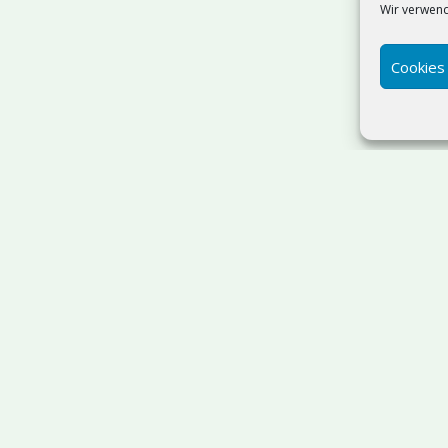
Wir verwend
Cookies
Suchen
SQL Server Admin & T-SQL
Ostholstein
| IT-Beratung:
sdorf | Webdesign
ab 499 €