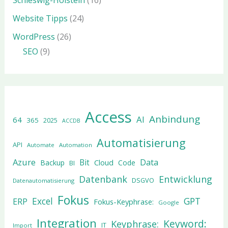
Schleswig-Holstein
(16)
Website Tipps
(24)
WordPress
(26)
SEO
(9)
Access
Anbindung
AI
64
365
2025
ACCDB
Automatisierung
API
Automate
Automation
Azure
Data
Bit
Cloud
Backup
Code
BI
Datenbank
Entwicklung
DSGVO
Datenautomatisierung
Fokus
Excel
GPT
ERP
Fokus-Keyphrase:
Google
Integration
Keyword:
Keyphrase:
IT
Import