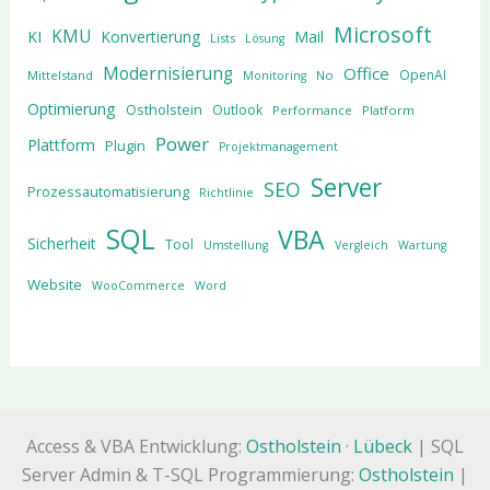
Microsoft
KMU
KI
Konvertierung
Mail
Lists
Lösung
Modernisierung
Office
OpenAI
Mittelstand
No
Monitoring
Optimierung
Ostholstein
Outlook
Performance
Platform
Power
Plattform
Plugin
Projektmanagement
Server
SEO
Prozessautomatisierung
Richtlinie
SQL
VBA
Sicherheit
Tool
Umstellung
Vergleich
Wartung
Website
WooCommerce
Word
Access & VBA Entwicklung:
Ostholstein
·
Lübeck
| SQL
Server Admin & T-SQL Programmierung:
Ostholstein
|