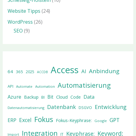
Schleswig-Holstein
(16)
Website Tipps
(24)
WordPress
(26)
SEO
(9)
Access
Anbindung
AI
64
365
2025
ACCDB
Automatisierung
API
Automate
Automation
Azure
Data
Bit
Cloud
Backup
Code
BI
Datenbank
Entwicklung
DSGVO
Datenautomatisierung
Fokus
Excel
GPT
ERP
Fokus-Keyphrase:
Google
Integration
Keyword:
Keyphrase:
IT
Import