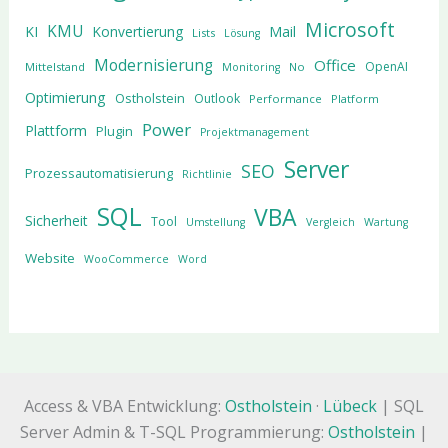
Microsoft
KMU
KI
Konvertierung
Mail
Lists
Lösung
Modernisierung
Office
OpenAI
Mittelstand
No
Monitoring
Optimierung
Ostholstein
Outlook
Performance
Platform
Power
Plattform
Plugin
Projektmanagement
Server
SEO
Prozessautomatisierung
Richtlinie
SQL
VBA
Sicherheit
Tool
Umstellung
Vergleich
Wartung
Website
WooCommerce
Word
Access & VBA Entwicklung:
Ostholstein
·
Lübeck
| SQL
Server Admin & T-SQL Programmierung:
Ostholstein
|