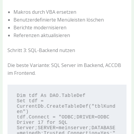
Makros durch VBA ersetzen
Benutzerdefinierte Menüleisten löschen
Berichte modernisieren
Referenzen aktualisieren
Schritt 3: SQL-Backend nutzen
Die beste Variante: SQL Server im Backend, ACCDB
im Frontend.
Dim tdf As DAO.TableDef

Set tdf = 
CurrentDb.CreateTableDef("tblKund
en")

tdf.Connect = "ODBC;DRIVER=ODBC 
Driver 17 for SQL 
Server;SERVER=meinserver;DATABASE
=meinedb;Trusted_Connection=Yes;"
