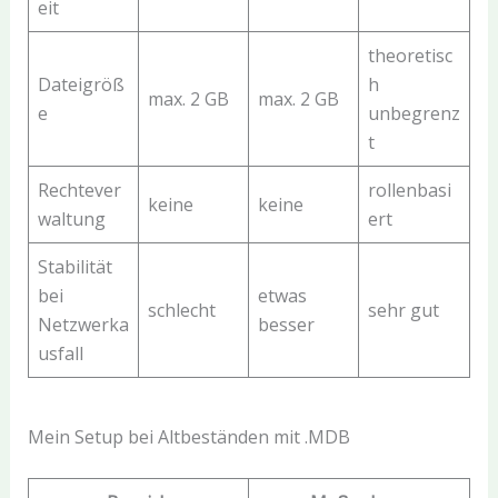
eit
theoretisc
Dateigröß
h
max. 2 GB
max. 2 GB
e
unbegrenz
t
Rechtever
rollenbasi
keine
keine
waltung
ert
Stabilität
bei
etwas
schlecht
sehr gut
Netzwerka
besser
usfall
Mein Setup bei Altbeständen mit .MDB