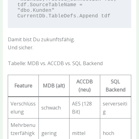
tdf.SourceTableName = 
"dbo.Kunden"

Damit bist Du zukunftsfähig.
Und sicher.
Tabelle: MDB vs. ACCDB vs. SQL Backend
ACCDB
SQL
Feature
MDB (alt)
(neu)
Backend
Verschlüss
AES (128
serverseiti
schwach
elung
Bit)
g
Mehrbenu
tzerfähigk
gering
mittel
hoch