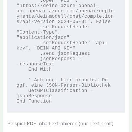
        .Open "POST", 
"https://deine-azure-openai-
api.openai.azure.com/openai/deplo
yments/deinmodell/chat/completion
s?api-version=2024-05-01", False

        .setRequestHeader 
"Content-Type", 
"application/json"

        .setRequestHeader "api-
key", "DEIN_API_KEY"

        .send jsonRequest

        jsonResponse = 
.responseText

    End With

    ' Achtung: hier brauchst Du 
ggf. eine JSON-Parser-Bibliothek

    GetGPTClassification = 
jsonResponse

Beispiel: PDF-Inhalt extrahieren (nur Textinhalt)