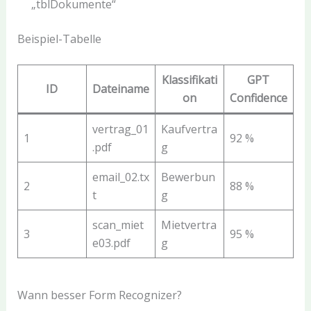
„tblDokumente“
Beispiel-Tabelle
Klassifikati
GPT
ID
Dateiname
on
Confidence
vertrag_01
Kaufvertra
1
92 %
.pdf
g
email_02.tx
Bewerbun
2
88 %
t
g
scan_miet
Mietvertra
3
95 %
e03.pdf
g
Wann besser Form Recognizer?