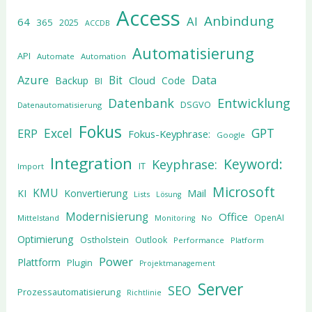
Access
Anbindung
AI
64
365
2025
ACCDB
Automatisierung
API
Automate
Automation
Azure
Data
Bit
Cloud
Backup
Code
BI
Datenbank
Entwicklung
DSGVO
Datenautomatisierung
Fokus
Excel
GPT
ERP
Fokus-Keyphrase:
Google
Integration
Keyword:
Keyphrase:
IT
Import
Microsoft
KMU
KI
Konvertierung
Mail
Lists
Lösung
Modernisierung
Office
OpenAI
Mittelstand
No
Monitoring
Optimierung
Ostholstein
Outlook
Performance
Platform
Power
Plattform
Plugin
Projektmanagement
Server
SEO
Prozessautomatisierung
Richtlinie