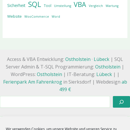
SQL
VBA
Sicherheit
Tool
Umstellung
Vergleich
Wartung
Website
WooCommerce
Word
Access & VBA Entwicklung:
Ostholstein
·
Lübeck
| SQL
Server Admin & T-SQL Programmierung:
Ostholstein
|
WordPress:
Ostholstein
| IT-Beratung:
Lübeck
| |
Ferienpark Am Fahrenkrog
in Sierksdorf | Webdesign
ab
499 €
Suchen
Wir verwenden Cookies, um unsere Website und unseren Service zu