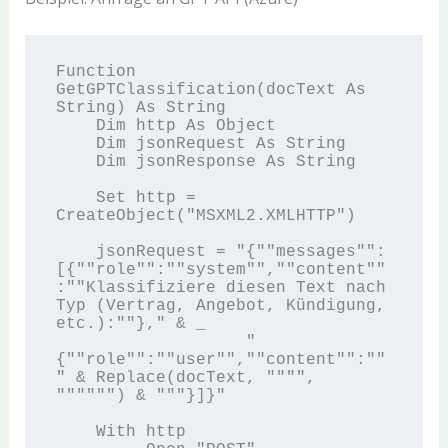
Function 
GetGPTClassification(docText As 
String) As String

    Dim http As Object

    Dim jsonRequest As String

    Dim jsonResponse As String

    Set http = 
CreateObject("MSXML2.XMLHTTP")

    jsonRequest = "{""messages"":
[{""role"":""system"",""content""
:""Klassifiziere diesen Text nach 
Typ (Vertrag, Angebot, Kündigung, 
etc.):""}," & _

                   "
{""role"":""user"",""content"":""
" & Replace(docText, """", 
"""""") & """}]}"

    With http
