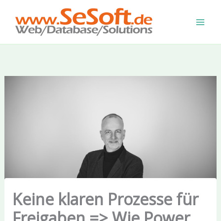
Zum
Inhalt
springen
Keine klaren Prozesse für
Freigaben => Wie Power