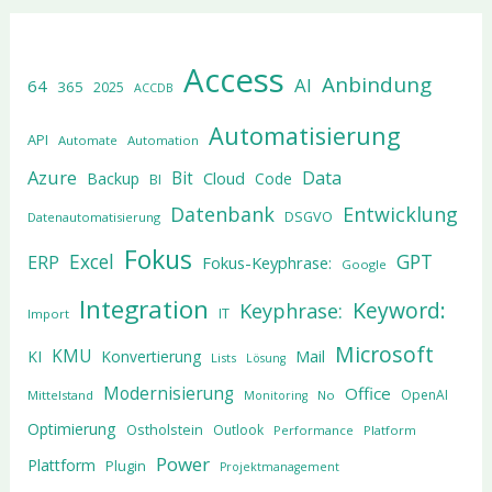
Access
Anbindung
AI
64
365
2025
ACCDB
Automatisierung
API
Automate
Automation
Azure
Data
Bit
Cloud
Backup
Code
BI
Datenbank
Entwicklung
DSGVO
Datenautomatisierung
Fokus
Excel
GPT
ERP
Fokus-Keyphrase:
Google
Integration
Keyword:
Keyphrase:
IT
Import
Microsoft
KMU
KI
Konvertierung
Mail
Lists
Lösung
Modernisierung
Office
OpenAI
Mittelstand
No
Monitoring
Optimierung
Ostholstein
Outlook
Performance
Platform
Power
Plattform
Plugin
Projektmanagement