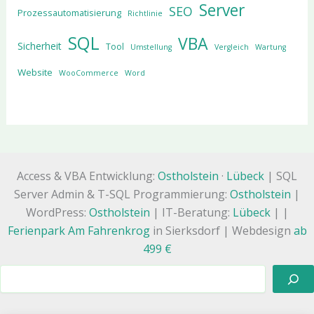
Server
SEO
Prozessautomatisierung
Richtlinie
SQL
VBA
Sicherheit
Tool
Umstellung
Vergleich
Wartung
Website
WooCommerce
Word
Access & VBA Entwicklung:
Ostholstein
·
Lübeck
| SQL
Server Admin & T-SQL Programmierung:
Ostholstein
|
WordPress:
Ostholstein
| IT-Beratung:
Lübeck
| |
Ferienpark Am Fahrenkrog
in Sierksdorf | Webdesign
ab
499 €
Suchen