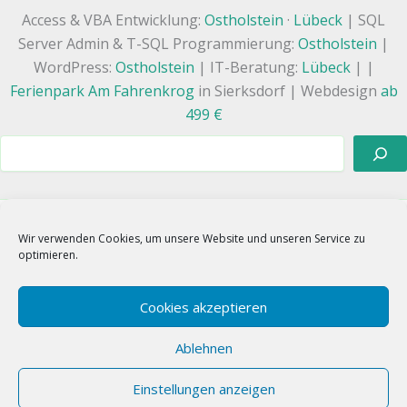
Access & VBA Entwicklung:
Ostholstein
·
Lübeck
| SQL
Server Admin & T-SQL Programmierung:
Ostholstein
|
WordPress:
Ostholstein
| IT-Beratung:
Lübeck
| |
Ferienpark Am Fahrenkrog
in Sierksdorf | Webdesign
ab
499 €
Suchen
Wir verwenden Cookies, um unsere Website und unseren Service zu
WhatsApp
Linkedin
E-Mail
optimieren.
Google
X
Instagram
Facebook
TikTok
Xing
RSS
Cookies akzeptieren
Ablehnen
Einstellungen anzeigen
🧡
Ostholstein | Copyright © 2026 SeSoft® GmbH