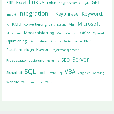
Fokus
Excel
GPT
ERP
Fokus-Keyphrase:
Google
Integration
Keyword:
Keyphrase:
IT
Import
Microsoft
KMU
KI
Konvertierung
Mail
Lists
Lösung
Modernisierung
Office
OpenAI
Mittelstand
No
Monitoring
Optimierung
Ostholstein
Outlook
Performance
Platform
Power
Plattform
Plugin
Projektmanagement
Server
SEO
Prozessautomatisierung
Richtlinie
SQL
VBA
Sicherheit
Tool
Umstellung
Vergleich
Wartung
Website
WooCommerce
Word