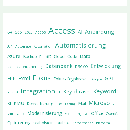
Access
Anbindung
AI
64
365
2025
ACCDB
Automatisierung
API
Automate
Automation
Azure
Data
Bit
Cloud
Backup
Code
BI
Datenbank
Entwicklung
DSGVO
Datenautomatisierung
Fokus
Excel
GPT
ERP
Fokus-Keyphrase:
Google
Integration
Keyword:
Keyphrase:
IT
Import
Microsoft
KMU
KI
Konvertierung
Mail
Lists
Lösung
Modernisierung
Office
OpenAI
Mittelstand
No
Monitoring
Optimierung
Ostholstein
Outlook
Performance
Platform