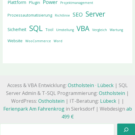
Power
Plattform
Plugin
Projektmanagement
Server
SEO
Prozessautomatisierung
Richtlinie
SQL
VBA
Sicherheit
Tool
Umstellung
Vergleich
Wartung
Website
WooCommerce
Word
Access & VBA Entwicklung:
Ostholstein
·
Lübeck
| SQL
Server Admin & T-SQL Programmierung:
Ostholstein
|
WordPress:
Ostholstein
| IT-Beratung:
Lübeck
| |
Ferienpark Am Fahrenkrog
in Sierksdorf | Webdesign
ab
499 €
Suchen