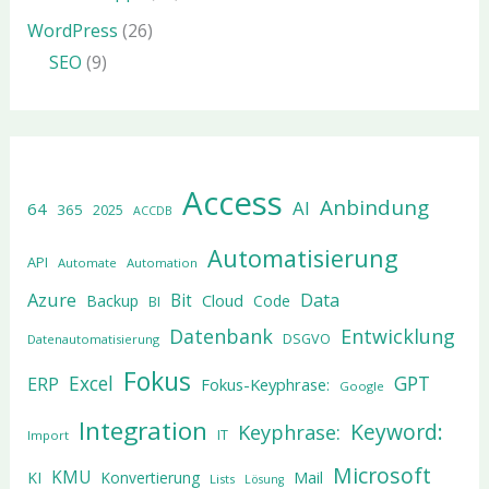
WordPress
(26)
SEO
(9)
Access
Anbindung
AI
64
365
2025
ACCDB
Automatisierung
API
Automate
Automation
Azure
Data
Bit
Cloud
Backup
Code
BI
Datenbank
Entwicklung
DSGVO
Datenautomatisierung
Fokus
Excel
GPT
ERP
Fokus-Keyphrase:
Google
Integration
Keyword:
Keyphrase:
IT
Import
Microsoft
KMU
KI
Konvertierung
Mail
Lists
Lösung