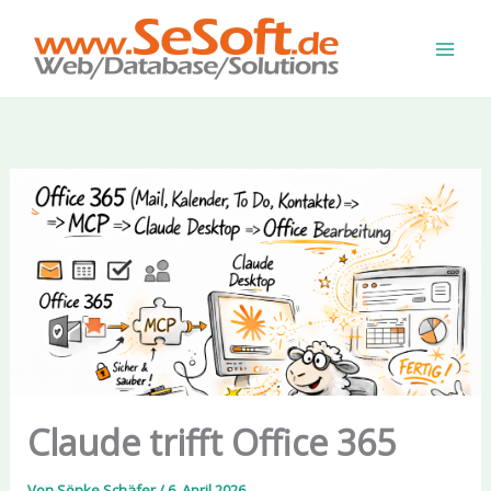
Zum
Inhalt
springen
Claude trifft Office 365
Von
Sönke Schäfer
/
6. April 2026