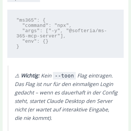
"ms365": {

  "command": "npx",

  "args": ["-y", "@softeria/ms-
365-mcp-server"],

  "env": {}

⚠️
Wichtig:
Kein
Flag eintragen.
--toon
Das Flag ist nur für den einmaligen Login
gedacht – wenn es dauerhaft in der Config
steht, startet Claude Desktop den Server
nicht (er wartet auf interaktive Eingabe,
die nie kommt).