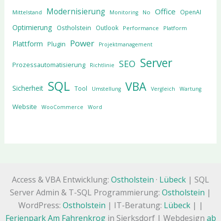
Modernisierung
Office
OpenAI
Mittelstand
No
Monitoring
Optimierung
Ostholstein
Outlook
Performance
Platform
Power
Plattform
Plugin
Projektmanagement
Server
SEO
Prozessautomatisierung
Richtlinie
SQL
VBA
Sicherheit
Tool
Umstellung
Vergleich
Wartung
Website
WooCommerce
Word
Access & VBA Entwicklung:
Ostholstein
·
Lübeck
| SQL
Server Admin & T-SQL Programmierung:
Ostholstein
|
WordPress:
Ostholstein
| IT-Beratung:
Lübeck
| |
Ferienpark Am Fahrenkrog
in Sierksdorf | Webdesign
ab