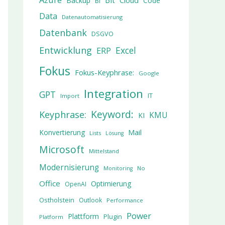
Bit
Cloud
Backup
Code
BI
Data
Datenautomatisierung
Datenbank
DSGVO
Entwicklung
Excel
ERP
Fokus
Fokus-Keyphrase:
Google
Integration
GPT
IT
Import
Keyword:
Keyphrase:
KMU
KI
Konvertierung
Mail
Lists
Lösung
Microsoft
Mittelstand
Modernisierung
No
Monitoring
Office
Optimierung
OpenAI
Ostholstein
Outlook
Performance
Power
Plattform
Plugin
Platform