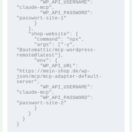
        "WP_API_USERNAME": 
"claude-mcp",

        "WP_API_PASSWORD": 
"passwort-site-1"

      }

    },

    "shop-website": {

      "command": "npx",

      "args": ["-y", 
"@automattic/mcp-wordpress-
remote@latest"],

      "env": {

        "WP_API_URL": 
"https://mein-shop.de/wp-
json/mcp/mcp-adapter-default-
server",

        "WP_API_USERNAME": 
"claude-mcp",

        "WP_API_PASSWORD": 
"passwort-site-2"

      }

    }

  }
