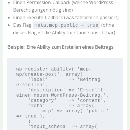
Einen Permission-Callback (welche WordPress-
Berechtigungen nötig sind)
Einen Execute-Callback (was tatsächlich passiert)
Das Flag
(ohne
meta.mcp.public = true
dieses Flag ist die Ability für Claude unsichtbar)
Beispiel: Eine Ability zum Erstellen eines Beitrags
wp_register_ability( 'mcp-
wp/create-post', array(

    'label'       => 'Beitrag 
erstellen',

    'description' => 'Erstellt 
einen neuen WordPress-Beitrag.',

    'category'    => 'content',

    'meta'        => array(

        'mcp' => array( 'public' 
=> true ),

    ),

    'input_schema' => array(
