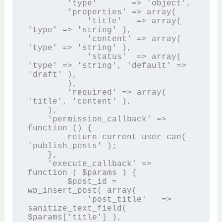
        'type'       => 'object',

        'properties' => array(

            'title'   => array( 
'type' => 'string' ),

            'content' => array( 
'type' => 'string' ),

            'status'  => array( 
'type' => 'string', 'default' => 
'draft' ),

        ),

        'required' => array( 
'title', 'content' ),

    ),

    'permission_callback' => 
function () {

        return current_user_can( 
'publish_posts' );

    },

    'execute_callback' => 
function ( $params ) {

        $post_id = 
wp_insert_post( array(

            'post_title'   => 
sanitize_text_field( 
$params['title'] ),
