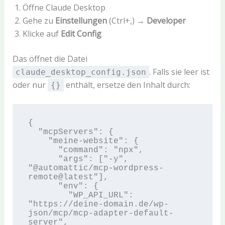
Öffne Claude Desktop
Gehe zu
Einstellungen
(Ctrl+,) →
Developer
Klicke auf
Edit Config
Das öffnet die Datei
. Falls sie leer ist
claude_desktop_config.json
oder nur
enthält, ersetze den Inhalt durch:
{}
{

  "mcpServers": {

    "meine-website": {

      "command": "npx",

      "args": ["-y", 
"@automattic/mcp-wordpress-
remote@latest"],

      "env": {

        "WP_API_URL": 
"https://deine-domain.de/wp-
json/mcp/mcp-adapter-default-
server",
