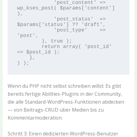
            'post_content' => 
wp_kses_post( $params['content'] 
),

            'post_status'  => 
$params['status'] ?? 'draft',

            'post_type'    => 
'post',

        ), true );

        return array( 'post_id' 
=> $post_id );

    },

Wenn du PHP nicht selbst schreiben willst: Es gibt
bereits fertige Abilities-Plugins in der Community,
die alle Standard-WordPress-Funktionen abdecken
— von Beitrags-CRUD über Medien bis zu
Kommentarmoderation.
Schritt 3: Einen dedizierten WordPress-Benutzer