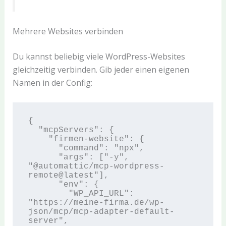
Mehrere Websites verbinden
Du kannst beliebig viele WordPress-Websites
gleichzeitig verbinden. Gib jeder einen eigenen
Namen in der Config:
{

  "mcpServers": {

    "firmen-website": {

      "command": "npx",

      "args": ["-y", 
"@automattic/mcp-wordpress-
remote@latest"],

      "env": {

        "WP_API_URL": 
"https://meine-firma.de/wp-
json/mcp/mcp-adapter-default-
server",
