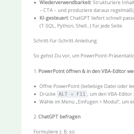
Wiederverwendbarkeit
: Strukturiere Inha
– CTA – und produziere daraus regelmäßig
KI-gesteuert
: ChatGPT liefert schnell pas
(T‑SQL, Python, Shell…) für jede Seite.
Schritt-für-Schritt-Anleitung
So gehst Du vor, um PowerPoint-Präsentati
1.
PowerPoint öffnen & in den VBA-Editor we
Öffne PowerPoint (beliebige Datei oder lee
Drücke
, um den VBA-Editor 
ALT + F11
Wähle im Menü „Einfügen > Modul“, um e
2.
ChatGPT befragen
Formuliere z. B. so: