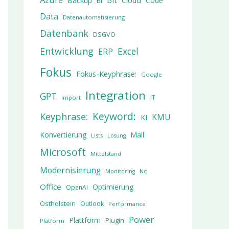
Bit
Cloud
Backup
Code
BI
Data
Datenautomatisierung
Datenbank
DSGVO
Entwicklung
Excel
ERP
Fokus
Fokus-Keyphrase:
Google
Integration
GPT
IT
Import
Keyword:
Keyphrase:
KMU
KI
Konvertierung
Mail
Lists
Lösung
Microsoft
Mittelstand
Modernisierung
No
Monitoring
Office
Optimierung
OpenAI
Ostholstein
Outlook
Performance
Power
Plattform
Plugin
Platform