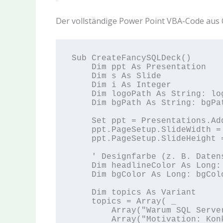
Der vollständige Power Point VBA-Code aus
Sub CreateFancySQLDeck()

    Dim ppt As Presentation

    Dim s As Slide

    Dim i As Integer

    Dim logoPath As String: logoPath = "C:\Vorlagen\logo.png"

    Dim bgPath As String: bgPath = "C:\Vorlagen\background10.jpg"

    Set ppt = Presentations.Add

    ppt.PageSetup.SlideWidth = 720

    ppt.PageSetup.SlideHeight = 720

    ' Designfarbe (z. B. Datenschäfer-Orange)

    Dim headlineColor As Long: headlineColor = RGB(255, 102, 0)

    Dim bgColor As Long: bgColor = RGB(245, 245, 245)

    Dim topics As Variant

    topics = Array( _

        Array("Warum SQL Server 2025 ein Game-Changer ist", ""), _

        Array("Motivation: Konkurrenz zieht davon? Zeit 